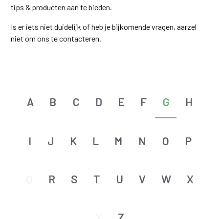
tips & producten aan te bieden.
Is er iets niet duidelijk of heb je bijkomende vragen, aarzel
niet om ons te contacteren.
A
B
C
D
E
F
G
H
I
J
K
L
M
N
O
P
Q
R
S
T
U
V
W
X
Y
Z