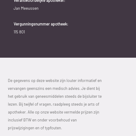
Verantwoordelijke apotheker:
Jan Meeussen
Vergunningsnummer apotheek:
115 801
De gegevens op deze website zijn louter informatief en
vervangen geenszins een medisch advies. Je dient bij
het gebruik van geneesmiddelen steeds de bijsluiter te
lezen. Bij twijfel of vragen, raadpleeg steeds je arts of
apotheker. Alle op onze website vermelde prijzen zijn
inclusief BTW en onder voorbehoud van
prijswijzigingen en of typfouten.