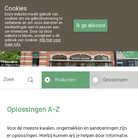
Cookies
Apotheek Meeussen Wijnegem
Deze website maakt gebruik van
03 353 61 31
cookies om uw gebruikservaring te
verbeteren en om onze diensten en
Ik ga akkoord
aanbiedingen aan te passen aan
uw interesses. Door op deze
website te blijven, accepteert u dit
gebruik van cookies.
Klik hier voor
meer info
.
Vandaag
Nu
gesloten
Producten
Oplossingen
Oplossingen A-Z
Voor de meeste kwalen, ongemakken en aandoeningen zijn
er oplossingen. Hierbij kunnen wij je helpen door informatie,