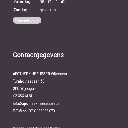
Zaterdag
09u00
13u00
Zondag
gesloten
Volgende week
Contactgegevens
APOTHEEK MEEUSSEN Wijnegem
Turnhoutsebaan 351
2110 Wijnegem
03 353 61 31
info@apotheekmeeussen.be
B.T.W.nr.:
BE 0428 188 979