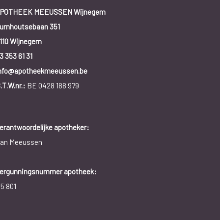
POTHEEK MEEUSSEN Wijnegem
urnhoutsebaan 351
110 Wijnegem
3 353 61 31
nfo@apotheekmeeussen.be
.T.W.nr.:
BE 0428 188 979
erantwoordelijke apotheker:
an Meeussen
ergunningsnummer apotheek:
15 801