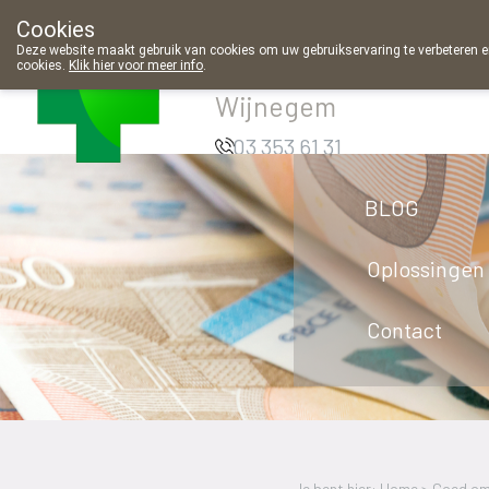
Cookies
Apotheek
Deze website maakt gebruik van cookies om uw gebruikservaring te verbeteren en
cookies.
Klik hier voor meer info
.
Meeussen
Wijnegem
03 353 61 31
BLOG
Oplossingen
Contact
Je bent hier: Home >
Goed om