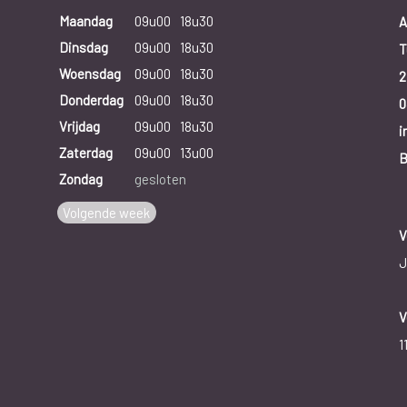
Maandag
09u00
18u30
A
Dinsdag
09u00
18u30
T
Woensdag
09u00
18u30
2
Donderdag
09u00
18u30
0
Vrijdag
09u00
18u30
i
Zaterdag
09u00
13u00
B
Zondag
gesloten
Volgende week
V
J
V
1