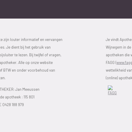
 zijn louter informatief en vervangen
Je vindt Apoth
s. Je dient bij het gebruik van
Wijnegem in de 
luiter te lezen. Bij twijfel of vragen,
apotheken die v
 apotheker. Alle op onze website
FAGG (
www.fagg
sief BTW en onder voorbehoud van
wettelikheid va
ten.
(online) apothe
HEKER: Jan Meeussen
e apotheek :
115 801
E 0428 188 979