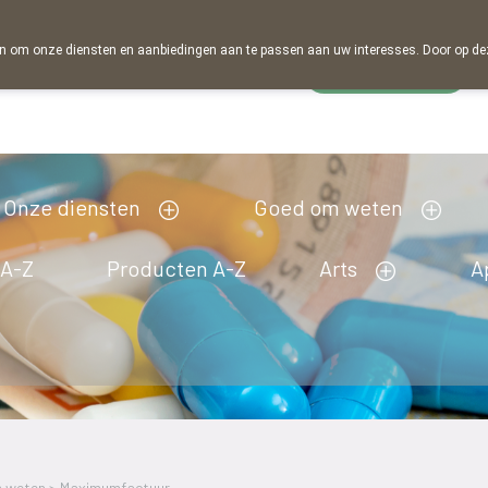
 om onze diensten en aanbiedingen aan te passen aan uw interesses. Door op deze w
Wachtdienst
Vandaag
Nu
gesloten
Onze diensten
Goed om weten
 A-Z
Producten A-Z
Arts
A
 weten
>
Maximumfactuur