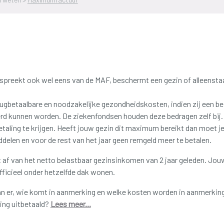
reekt ook wel eens van de MAF, beschermt een gezin of alleensta
erugbetaalbare en noodzakelijke gezondheidskosten, indien zij een b
d kunnen worden. De ziekenfondsen houden deze bedragen zelf bij. M
aling te krijgen. Heeft jouw gezin dit maximum bereikt dan moet j
elen en voor de rest van het jaar geen remgeld meer te betalen.
f van het netto belastbaar gezinsinkomen van 2 jaar geleden. Jouw
officieel onder hetzelfde dak wonen.
n er, wie komt in aanmerking en welke kosten worden in aanmerki
ing uitbetaald?
Lees meer...