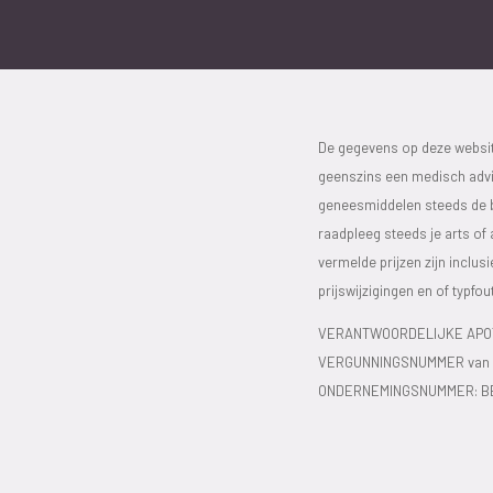
De gegevens op deze website
geenszins een medisch advie
geneesmiddelen steeds de bijs
raadpleeg steeds je arts of
vermelde prijzen zijn inclu
prijswijzigingen en of typfou
VERANTWOORDELIJKE APOT
VERGUNNINGSNUMMER van d
ONDERNEMINGSNUMMER:
B