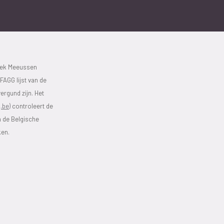
eek Meeussen
FAGG lijst van de
ergund zijn. Het
.be)
controleert de
n de Belgische
ken.