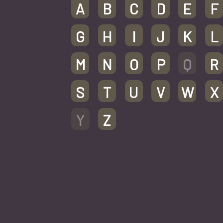
A
B
C
D
E
F
G
H
I
J
K
L
M
N
O
P
Q
R
S
T
U
V
W
X
Y
Z