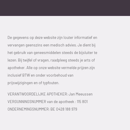
De gegevens op deze website zijn louter informatief en
vervangen geenszins een medisch advies. Je dient bij
het gebruik van geneesmiddelen steeds de bijsluiter te
lezen. Bij twijfel of vragen, raadpleeg steeds je arts of
apotheker. Alle op onze website vermelde prijzen zijn
inclusief BTW en onder voorbehoud van
prijswijzigingen en of typfouten.
VERANTWOORDELIJKE APOTHEKER: Jan Meeussen
VERGUNNINGSNUMMER van de apotheek :
115 801
ONDERNEMINGSNUMMER:
BE 0428 188 979