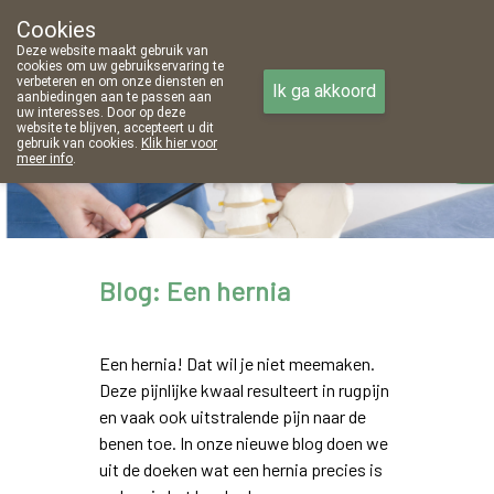
Cookies
Apotheek Meeussen Wijnegem
Deze website maakt gebruik van
03 353 61 31
cookies om uw gebruikservaring te
verbeteren en om onze diensten en
Ik ga akkoord
aanbiedingen aan te passen aan
uw interesses. Door op deze
website te blijven, accepteert u dit
gebruik van cookies.
Klik hier voor
meer info
.
Vandaag
open tot 13u00
Blog: Een hernia
Een hernia! Dat wil je niet meemaken.
Deze pijnlijke kwaal resulteert in rugpijn
en vaak ook uitstralende pijn naar de
benen toe. In onze nieuwe blog doen we
uit de doeken wat een hernia precies is