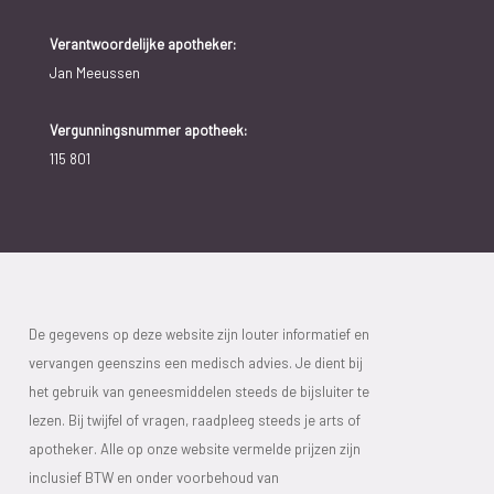
Verantwoordelijke apotheker:
Jan Meeussen
Vergunningsnummer apotheek:
115 801
De gegevens op deze website zijn louter informatief en
vervangen geenszins een medisch advies. Je dient bij
het gebruik van geneesmiddelen steeds de bijsluiter te
lezen. Bij twijfel of vragen, raadpleeg steeds je arts of
apotheker. Alle op onze website vermelde prijzen zijn
inclusief BTW en onder voorbehoud van