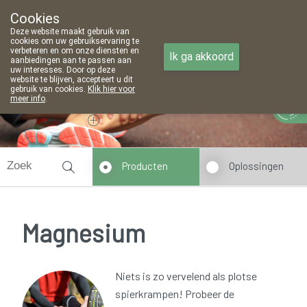
Cookies
Apotheek Meeussen Wijnegem
Deze website maakt gebruik van
03 353 61 31
cookies om uw gebruikservaring te
verbeteren en om onze diensten en
Ik ga akkoord
aanbiedingen aan te passen aan
uw interesses. Door op deze
website te blijven, accepteert u dit
gebruik van cookies.
Klik hier voor
Vandaag
Nu
gesloten
meer info
.
Producten
Oplossingen
Magnesium
Niets is zo vervelend als plotse
spierkrampen! Probeer de