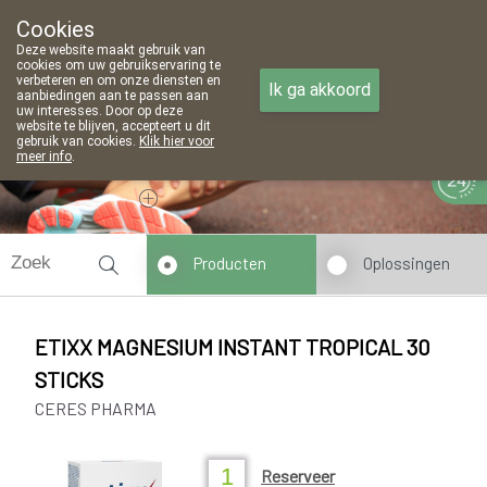
Cookies
Apotheek Meeussen Wijnegem
Deze website maakt gebruik van
03 353 61 31
cookies om uw gebruikservaring te
verbeteren en om onze diensten en
Ik ga akkoord
aanbiedingen aan te passen aan
uw interesses. Door op deze
website te blijven, accepteert u dit
gebruik van cookies.
Klik hier voor
meer info
.
Vandaag
Nu
gesloten
Producten
Oplossingen
ETIXX MAGNESIUM INSTANT TROPICAL 30
STICKS
CERES PHARMA
Reserveer