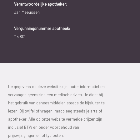
Verantwoordelijke apotheker:
Jan Meeussen
Vergunningsnummer apotheek:
115 801
De gegevens op deze website zijn louter informatief en
vervangen geenszins een medisch advies. Je dient bij
het gebruik van geneesmiddelen steeds de bijsluiter te
lezen. Bij twijfel of vragen, raadpleeg steeds je arts of
apotheker. Alle op onze website vermelde prijzen zijn
inclusief BTW en onder voorbehoud van
prijswijzigingen en of typfouten.