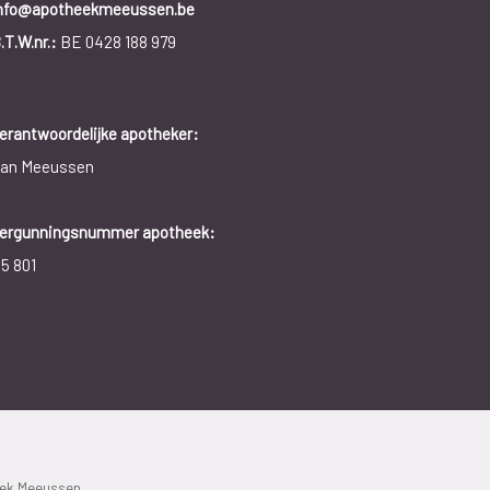
nfo@apotheekmeeussen.be
.T.W.nr.:
BE 0428 188 979
erantwoordelijke apotheker:
an Meeussen
ergunningsnummer apotheek:
15 801
eek Meeussen