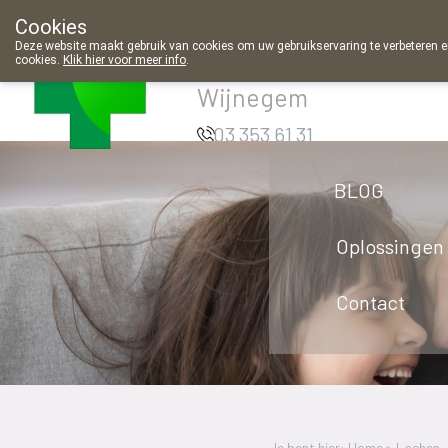
Cookies
Apotheek
Deze website maakt gebruik van cookies om uw gebruikservaring te verbeteren en
cookies.
Klik hier voor meer info
.
Meeussen
Wijnegem
03 353 61 31
BLOG
Oplossingen
Contact
Je bent hier: Home >
Lachen