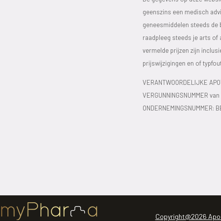
geenszins een medisch advie
geneesmiddelen steeds de bijs
raadpleeg steeds je arts of
vermelde prijzen zijn inclu
prijswijzigingen en of typfou
VERANTWOORDELIJKE APOT
VERGUNNINGSNUMMER van d
ONDERNEMINGSNUMMER:
B
Copyright@2026 Apo