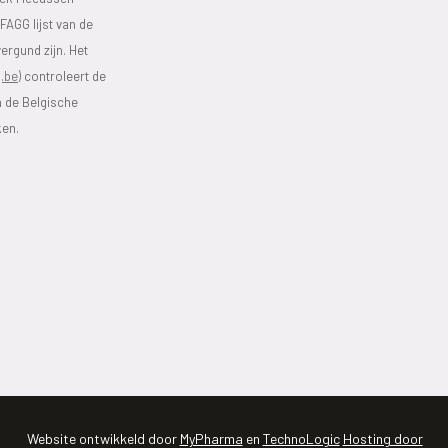
FAGG lijst van de
ergund zijn. Het
.be)
controleert de
n de Belgische
ken.
Website ontwikkeld door
MyPharma
en
TechnoLogic
Hosting door