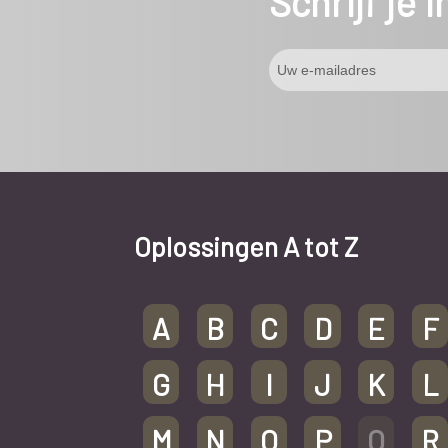
Schrijf je 
Oplossingen A tot Z
A
B
C
D
E
F
G
H
I
J
K
L
M
N
O
P
Q
R