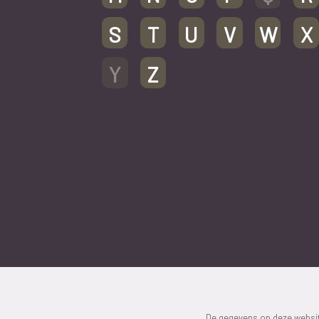
S
T
U
V
W
X
Y
Z
De gegevens op deze website