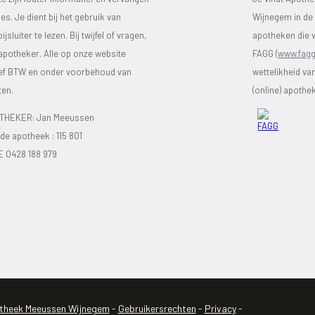
s. Je dient bij het gebruik van
Wijnegem in de 
luiter te lezen. Bij twijfel of vragen,
apotheken die v
 apotheker. Alle op onze website
FAGG (
www.fagg
sief BTW en onder voorbehoud van
wettelikheid va
ten.
(online) apothe
HEKER: Jan Meeussen
e apotheek :
115 801
E 0428 188 979
theek Meeussen Wijnegem
-
Gebruikersrechten
-
Privacy
-