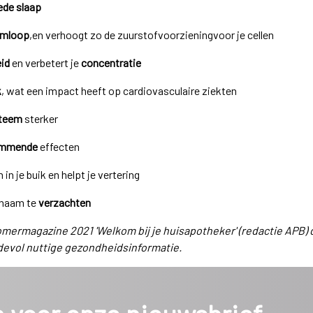
ede slaap
omloop
,en verhoogt zo de zuurstofvoorzieningvoor je cellen
id
en verbetert je
concentratie
k
, wat een impact heeft op cardiovasculaire ziekten
teem
sterker
emmende
effecten
 in je buik en helpt je vertering
ichaam te
verzachten
 zomermagazine 2021 'Welkom bij je huisapotheker' (redactie APB) da
devol nuttige gezondheidsinformatie.