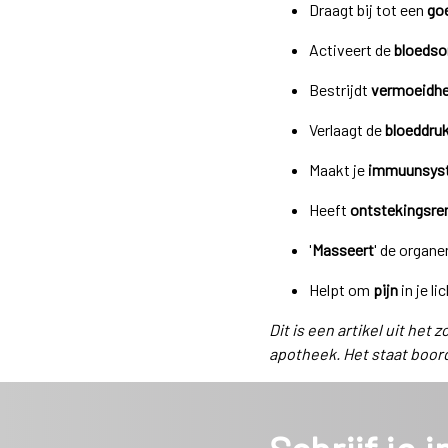
Draagt bij tot een
go
Activeert de
bloeds
Bestrijdt
vermoeidhe
Verlaagt de
bloeddru
Maakt je
immuunsys
Heeft
ontstekingsr
'
Masseert
' de organen
Helpt om
pijn
in je l
Dit is een artikel uit het
apotheek. Het staat boor