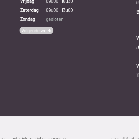
Vrijdag
09u00
18u30
i
Zaterdag
09u00
13u00
B
Zondag
gesloten
Volgende week
V
J
V
1
 zijn louter informatief en vervangen
Je vindt Apoth